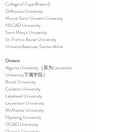
College of Cape Breton）
Dalhousie University
Mount Saint Vincent University
NSCAD University
Saint Mary's University
St. Francis Xavier University
Universit&eacute; Sainte-Anne
Ontario
Algoma University（原为Laurentian 
University下属学院）
Brock University
Carleton University
Lakehead University
Laurentian University
McMaster University
Nipissing University
OCAD University
Queen's University