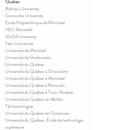
Quebec 
Bishop's University
Concordia University
École Polytechnique de Montréal
HEC Montréal
McGill University
Tele-Université
Université de Montréal
Université de Sherbrooke
Université du Québec
Université du Québec à Chicoutimi
Université du Québec à Montréal
Université du Québec à Rimouski
Université du Québec à Trois-Rivières
Université du Québec en Abitibi-
Témiscamingue
Université du Québec en Outaouais
Université du Québec: École de technologie 
supérieure