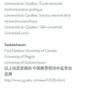
Université du Québec: École nationale 
d'administration publique
Université du Québec: Institut national de la 
recherche scientifique
Université du Québec: Télé-université
Université Laval
Saskatchewan
First Nations University of Canada
University of Regina
University of Saskatchewan
以上信息皆摘自 中国教育部涉外监管信
息网
http://www.jsj.edu.cn/news/1/228.shtml