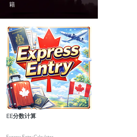
籍
​EE分数计算
Express Entry Calculator