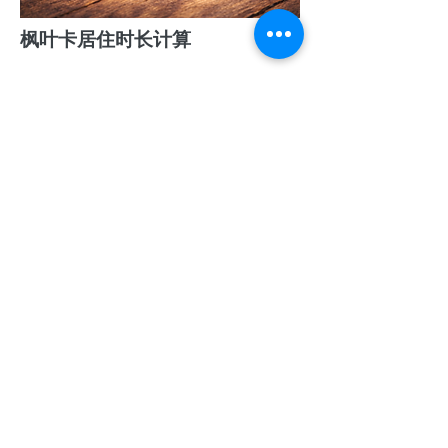
枫叶卡居住时长计算
PR Card Residency Calculator
COPYRIGHT © ALL RIGHTS RESERVED BY
JETE IMMIGRATION INC.