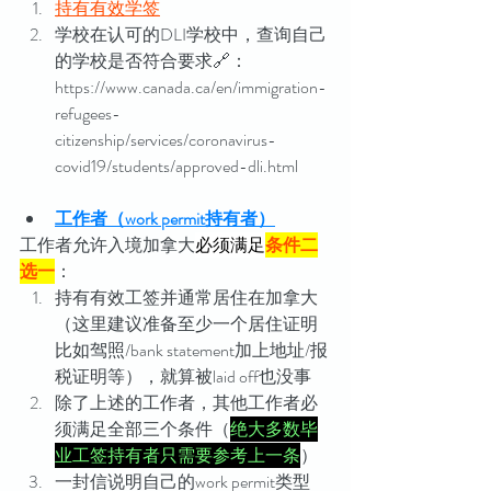
持有有效学签
学校在认可的DLI学校中，查询自己
的学校是否符合要求🔗：
https://www.canada.ca/en/immigration-
refugees-
citizenship/services/coronavirus-
covid19/students/approved-dli.html
工作者（work permit持有者）
工作者允许入境加拿大
必须满足
条件二
选一
：
持有有效工签并通常居住在加拿大
（这里建议准备至少一个居住证明
比如驾照/bank statement加上地址/报
税证明等），就算被laid off也没事
除了上述的工作者，其他工作者必
须满足全部三个条件（
绝大多数毕
业工签持有者只需要参考上一条
）
一封信说明自己的work permit类型