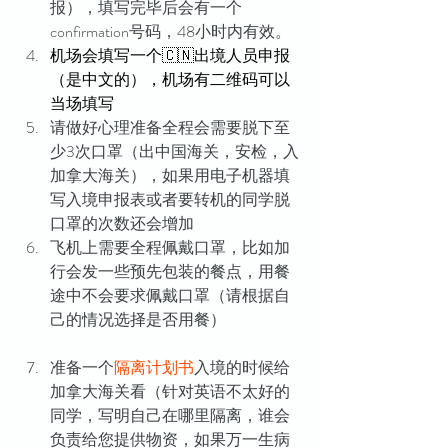
报），填写完毕后会有一个
confirmation号码，48小时内有效。
机场会填写一个🇨🇳出境人员申报
（是中文的），机场有二维码可以
当场填写
请做好心理准备全程会需要脱下至
少3次口罩（出中国海关，安检，入
加拿大海关），如果用电子机器填
写入境申报表或者要转机的同学脱
口罩的次数还会增加
飞机上需要全程佩戴口罩，比如加
行会发一些预先包装的餐点，用餐
途中不会要求佩戴口罩（请根据自
己的情况选择是否用餐）
准备一个
隔离计划书
入境的时候给
加拿大海关看（针对英语不太好的
同学，写明自己在哪里隔离，谁会
负责给您提供物资，如果万一生病